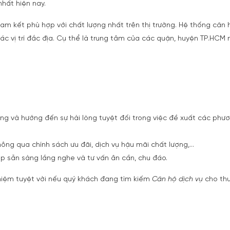
nhất hiện nay.
am kết phù hợp với chất lượng nhất trên thị trường. Hệ thống căn 
 các vị trí đắc địa. Cụ thể là trung tâm của các quận, huyện TP.HCM
àng và hướng đến sự hài lòng tuyệt đối trong việc đề xuất các phư
hông qua chính sách ưu đãi, dịch vụ hậu mãi chất lượng,…
p sẵn sàng lắng nghe và tư vấn ân cần, chu đáo.
ghiệm tuyệt vời nếu quý khách đang tìm kiếm
Căn hộ dịch vụ
cho thu