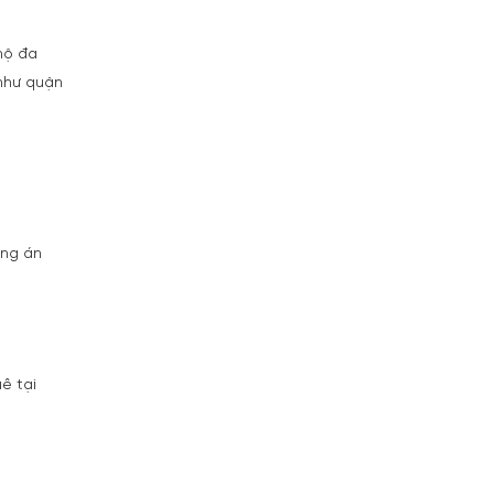
hộ đa
 như quận
ơng án
ê tại