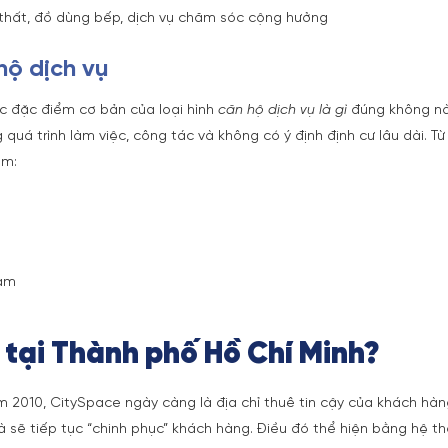
 thất, đồ dùng bếp, dịch vụ chăm sóc cộng hưởng
hộ dịch vụ
ợc đặc điểm cơ bản của loại hình
căn hộ dịch vụ là gì
đúng không nà
 quá trình làm việc, công tác và không có ý định định cư lâu dài. Từ
m:
Nam
 tại Thành phố Hồ Chí Minh?
 2010, CitySpace ngày càng là địa chỉ thuê tin cậy của khách hàng
và sẽ tiếp tục “chinh phục” khách hàng. Điều đó thể hiện bằng hệ 