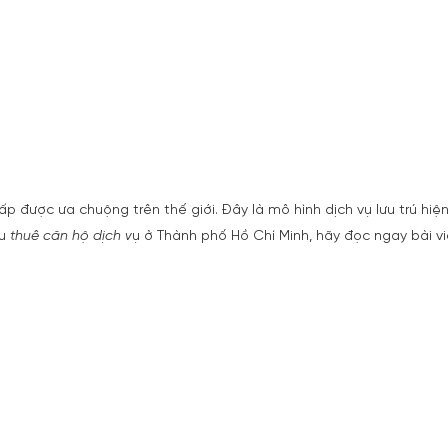
 được ưa chuộng trên thế giới. Đây là mô hình dịch vụ lưu trú hiện 
u
thuê căn hộ dịch v
ụ ở Thành phố Hồ Chí Minh, hãy đọc ngay bài vi