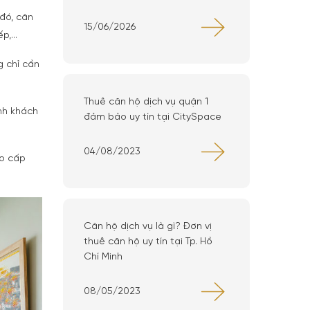
đó, căn
15/06/2026
bếp,…
g chỉ cần
Thuê căn hộ dịch vụ quận 1
nh khách
đảm bảo uy tín tại CitySpace
04/08/2023
ao cấp
Căn hộ dịch vụ là gì? Đơn vị
thuê căn hộ uy tín tại Tp. Hồ
Chí Minh
08/05/2023