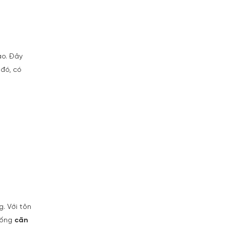
o. Đây
 đó, có
. Với tôn
thống
căn