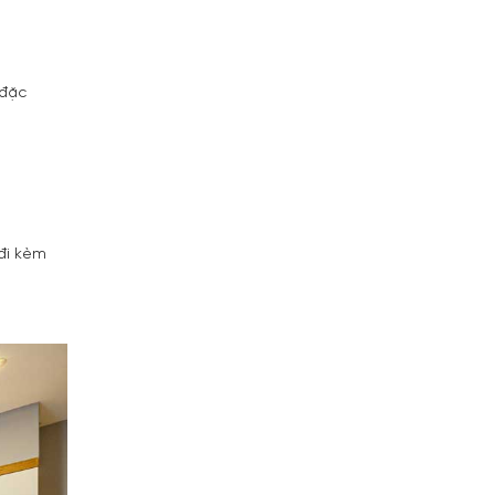
 đặc
 đi kèm