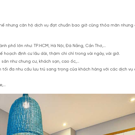
 thế nhưng
căn hộ dịch vụ
đạt chuẩn bao giờ cũng thỏa mãn nhưng
hành phố lớn như: TP.HCM, Hà Nội, Đà Nẵng, Cần Thơ,…
oạch định cư lâu dài, thậm chí chỉ trong vài ngày, vài giờ.
 sản như chung cư, khách sạn, cao ốc,…
tối đa nhu cầu lưu trú sang trọng của khách hàng với các dịch vụ
e,…