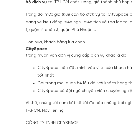
hộ dịch vụ
tại TP.HCM chất lượng, giá thành phù hợp 
Trong đó, mức
giá thuê căn hộ dịch
vụ tại CitySpace c
dạng về kiểu dáng, tiện nghi, diện tích và tọa lạc tại
1, quận 2, quận 3, quận Phú Nhuận,…
Hơn nữa, khách hàng lựa chọn
CitySpace
trong muôn vàn đơn vị cung cấp dịch vụ khác là do:
CitySpace luôn đặt mình vào vị trí của khách h
tốt nhất
Coi trọng mối quan hệ lâu dài với khách hàng t
CitySpace có đội ngũ chuyên viên chuyên nghiệ
Vì thế, chúng tôi cam kết sẽ tối đa hóa những trải n
TP.HCM. Hãy liên hệ:
CÔNG TY TNHH CITYSPACE