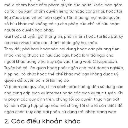
mà vi phạm hoặc xâm phạm quyền của người khác, bao gồm
cả tài liệu xâm phạm quyền riêng tư hoặc công khai, hoặc tài
liệu được bảo vệ bởi bản quyền, tên thương mại hoặc quyền
sở hữu khác mà không có sự cho phép của chủ sở hữu hoặc
người có quyền hợp pháp.
Gửi hoặc chuyển gửi thông tin, phần mềm hoặc tài liệu bất kỳ
có chứa virus hoặc các thành phần gây hại khác.
Thay đổi, phá hoại hoặc xóa nội dung hoặc các phương tiện
khác không thuộc sở hữu của bạn, hoặc làm trở ngại cho
người khác trong việc truy cập vào trang web Cityspace.vn.
Tuyên bố có liên quan hoặc phát ngôn cho một doanh nghiệp,
hiệp hội, tổ chức hoặc thể chế khác mà bạn không được uỷ
quyền để tuyên bố mối liên hệ đó.
Vi phạm các quy tắc, chính sách hoặc hướng dẫn sử dụng của
nhà cung cấp dịch vụ Internet hoặc các dịch vụ trực tuyến. Khi
vi phạm các quy định trên, chúng tôi có quyền thực hiện bất
kỳ hành động hợp pháp nào mà chúng tôi cho là cần thiết để
ngăn chặn truy cập trái phép, sử dụng trái phép trang web
2. Các điều khoản khác