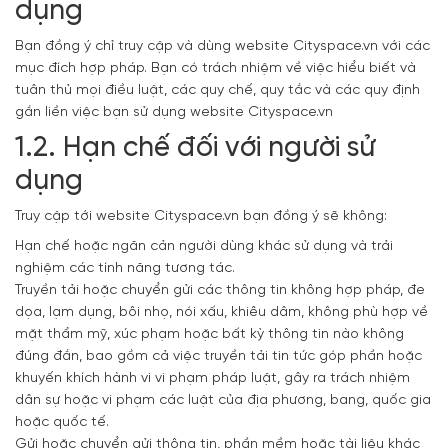
dụng
Bạn đồng ý chỉ truy cập và dùng website Cityspace.vn với các
mục đích hợp pháp. Bạn có trách nhiệm về việc hiểu biết và
tuân thủ mọi điều luật, các quy chế, quy tắc và các quy định
gắn liền việc bạn sử dụng website Cityspace.vn
1.2. Hạn chế đối với người sử
dụng
Truy cập tới website Cityspace.vn bạn đồng ý sẽ không:
Hạn chế hoặc ngăn cản người dùng khác sử dụng và trải
nghiệm các tính năng tương tác.
Truyền tải hoặc chuyển gửi các thông tin không hợp pháp, đe
dọa, lạm dụng, bôi nhọ, nói xấu, khiêu dâm, không phù hợp về
mặt thẩm mỹ, xúc phạm hoặc bất kỳ thông tin nào không
đúng đắn, bao gồm cả việc truyền tải tin tức góp phần hoặc
khuyến khích hành vi vi phạm pháp luật, gây ra trách nhiệm
dân sự hoặc vi phạm các luật của địa phương, bang, quốc gia
hoặc quốc tế.
Gửi hoặc chuyển gửi thông tin, phần mềm hoặc tài liệu khác