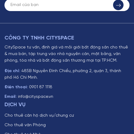
CÔNG TY TNHH CITYSPACE
CitySpace tư vấn, định giá và môi giới bất động sản cho thuê
& mua bán, tập trung vào nhà nguyên căn, mặt bằng, văn
phòng, tòa nhà và bất động sản thương mại tại TP.HCM.
Địa chỉ:
485B Nguyễn Đình Chiểu, phường 2, quận 3, thành
phố Hồ Chí Minh.
Điện thoại:
0901 87 1118
Email:
info@cityspace.vn
DỊCH VỤ
Cho thuê căn hộ dịch vụ/chung cư
Cho thuê văn Phòng