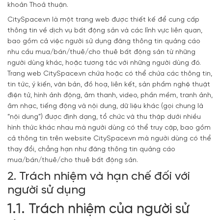
khoản Thoả thuận.
CitySpace.vn là một trang web được thiết kế để cung cấp
thông tin về dịch vụ bất động sản và các lĩnh vực liên quan,
bao gồm cả việc người sử dụng đăng thông tin quảng cáo
nhu cầu mua/bán/thuê/cho thuê bất động sản từ những
người dùng khác, hoặc tương tác với những người dùng đó.
Trang web CitySpace.vn chứa hoặc có thể chứa các thông tin,
tin tức, ý kiến, văn bản, đồ hoạ, liên kết, sản phẩm nghệ thuật
điện tử, hình ảnh động, âm thanh, video, phần mềm, tranh ảnh,
âm nhạc, tiếng động và nội dung, dữ liệu khác (gọi chung là
“nội dung”) được định dạng, tổ chức và thu thập dưới nhiều
hình thức khác nhau mà người dùng có thể truy cập, bao gồm
cả thông tin trên website CitySpace.vn mà người dùng có thể
thay đổi, chẳng hạn như đăng thông tin quảng cáo
mua/bán/thuê/cho thuê bất động sản.
2. Trách nhiệm và hạn chế đối với
người sử dụng
1.1. Trách nhiệm của người sử