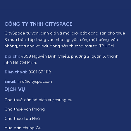
CÔNG TY TNHH CITYSPACE
CitySpace tư vấn, định giá và môi giới bất động sản cho thuê
& mua bán, tập trung vào nhà nguyên căn, mặt bằng, văn
phòng, tòa nhà và bất động sản thương mại tại TP.HCM.
Địa chỉ:
485B Nguyễn Đình Chiểu, phường 2, quận 3, thành
phố Hồ Chí Minh.
Điện thoại:
0901 87 1118
Email:
info@cityspace.vn
DỊCH VỤ
Cho thuê căn hộ dịch vụ/chung cư
Cho thuê văn Phòng
Cho thuê toà Nhà
Mua bán chung Cư