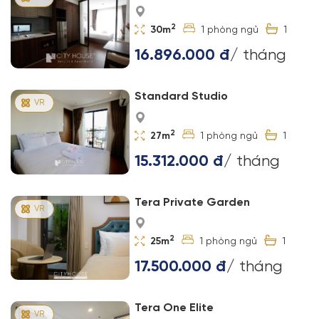
2
30m
1
1
16.896.000 đ
/ tháng
Standard Studio
2
27m
1
1
15.312.000 đ
/ tháng
Tera Private Garden
2
25m
1
1
17.500.000 đ
/ tháng
Tera One Elite