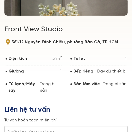
Front View Studio
361/12 Nguyễn Đình Chiểu, phường Bàn Cờ, TP.HCM
2
Diện tích
31m
Toilet
1
Giường
1
Bếp riêng
Đầy đủ thiết bị
Tủ lạnh/Máy
Trang bị
Bàn làm việc
Trang bị sẵn
sấy
sẵn
Liên hệ tư vấn
Tư vấn hoàn toàn miễn phí