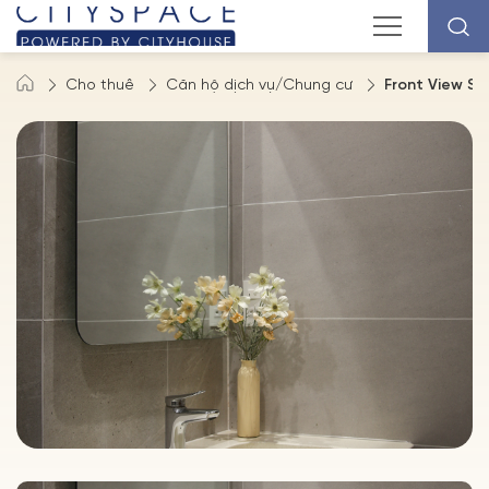
Cho thuê
Căn hộ dịch vụ/Chung cư
Front View St