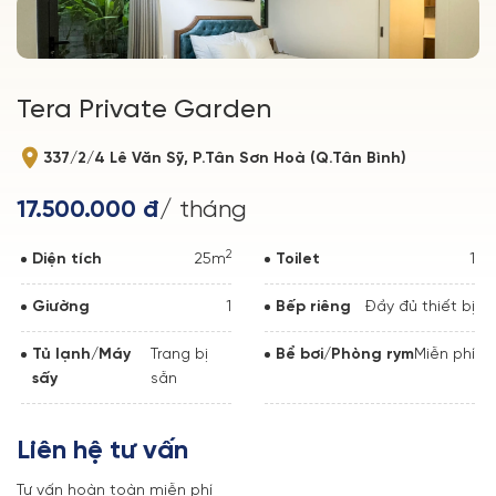
Tera Private Garden
337/2/4 Lê Văn Sỹ, P.Tân Sơn Hoà (Q.Tân Bình)
17.500.000 đ
/ tháng
2
Diện tích
25m
Toilet
1
Giường
1
Bếp riêng
Đầy đủ thiết bị
Tủ lạnh/Máy
Trang bị
Bể bơi/Phòng rym
Miễn phí
sấy
sẵn
Liên hệ tư vấn
Tư vấn hoàn toàn miễn phí