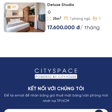
Deluxe Studio
2
25m
1
1
17.600.000 đ
/ tháng
KẾT NỐI VỚI CHÚNG TÔI
Để lại email để nhận bảng giá thuê mặt bằng/văn phòng mới
nhất tại TP.HCM