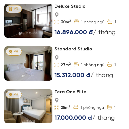
Deluxe Studio
2
30m
1
1
16.896.000 đ
/ tháng
Standard Studio
2
27m
1
1
15.312.000 đ
/ tháng
Tera One Elite
2
25m
1
1
17.000.000 đ
/ tháng