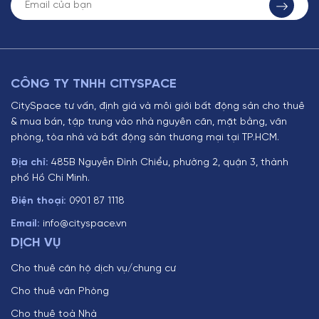
CÔNG TY TNHH CITYSPACE
CitySpace tư vấn, định giá và môi giới bất động sản cho thuê
& mua bán, tập trung vào nhà nguyên căn, mặt bằng, văn
phòng, tòa nhà và bất động sản thương mại tại TP.HCM.
Địa chỉ:
485B Nguyễn Đình Chiểu, phường 2, quận 3, thành
phố Hồ Chí Minh.
Điện thoại:
0901 87 1118
Email:
info@cityspace.vn
DỊCH VỤ
Cho thuê căn hộ dịch vụ/chung cư
Cho thuê văn Phòng
Cho thuê toà Nhà