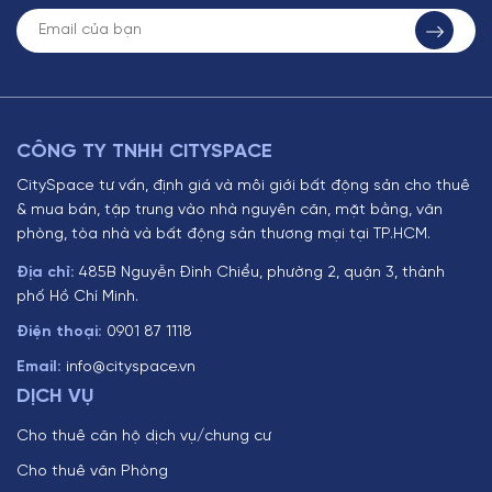
CÔNG TY TNHH CITYSPACE
CitySpace tư vấn, định giá và môi giới bất động sản cho thuê
& mua bán, tập trung vào nhà nguyên căn, mặt bằng, văn
phòng, tòa nhà và bất động sản thương mại tại TP.HCM.
Địa chỉ:
485B Nguyễn Đình Chiểu, phường 2, quận 3, thành
phố Hồ Chí Minh.
Điện thoại:
0901 87 1118
Email:
info@cityspace.vn
DỊCH VỤ
Cho thuê căn hộ dịch vụ/chung cư
Cho thuê văn Phòng