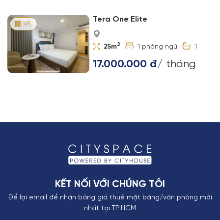
Tera One Elite
2
25m
1
1
17.000.000 đ
/ tháng
KẾT NỐI VỚI CHÚNG TÔI
Để lại email để nhận bảng giá thuê mặt bằng/văn phòng mới
nhất tại TP.HCM