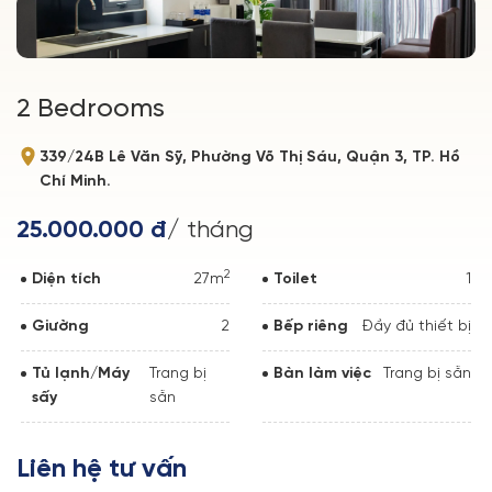
2 Bedrooms
339/24B Lê Văn Sỹ, Phường Võ Thị Sáu, Quận 3, TP. Hồ
Chí Minh.
25.000.000 đ
/ tháng
2
Diện tích
27m
Toilet
1
Giường
2
Bếp riêng
Đầy đủ thiết bị
Tủ lạnh/Máy
Trang bị
Bàn làm việc
Trang bị sẵn
sấy
sẵn
Liên hệ tư vấn