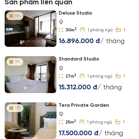
Sản phẩm liên quan
Deluxe Studio
2
30m
1
1
16.896.000 đ
/ tháng
Standard Studio
2
27m
1
1
15.312.000 đ
/ tháng
Tera Private Garden
2
25m
1
1
17.500.000 đ
/ tháng