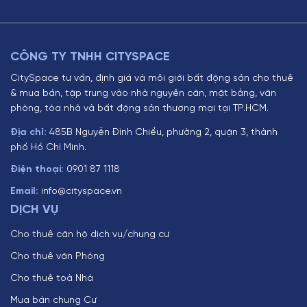
CÔNG TY TNHH CITYSPACE
CitySpace tư vấn, định giá và môi giới bất động sản cho thuê
& mua bán, tập trung vào nhà nguyên căn, mặt bằng, văn
phòng, tòa nhà và bất động sản thương mại tại TP.HCM.
Địa chỉ:
485B Nguyễn Đình Chiểu, phường 2, quận 3, thành
phố Hồ Chí Minh.
Điện thoại:
0901 87 1118
Email:
info@cityspace.vn
DỊCH VỤ
Cho thuê căn hộ dịch vụ/chung cư
Cho thuê văn Phòng
Cho thuê toà Nhà
Mua bán chung Cư