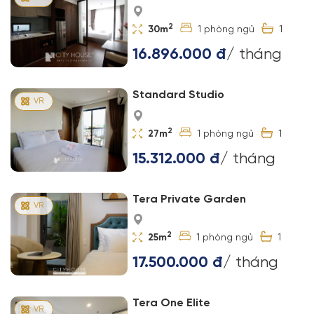
2
30m
1
1
16.896.000 đ
/ tháng
Standard Studio
2
27m
1
1
15.312.000 đ
/ tháng
Tera Private Garden
2
25m
1
1
17.500.000 đ
/ tháng
Tera One Elite