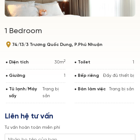
1 Bedroom
74/13/3 Trương Quốc Dung, P.Phú Nhuận
2
Diện tích
30m
Toilet
1
Giường
1
Bếp riêng
Đầy đủ thiết bị
Tủ lạnh/Máy
Trang bị
Bàn làm việc
Trang bị sẵn
sấy
sẵn
Liên hệ tư vấn
Tư vấn hoàn toàn miễn phí