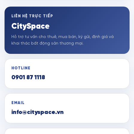
LIÊN HỆ TRỰC TIẾP
CitySpace
Hỗ trợ tư vấn cho thuê, mua bán, ký gửi, định giá và
khai thác bất động sản thương mại.
HOTLINE
0901 87 1118
EMAIL
info@cityspace.vn