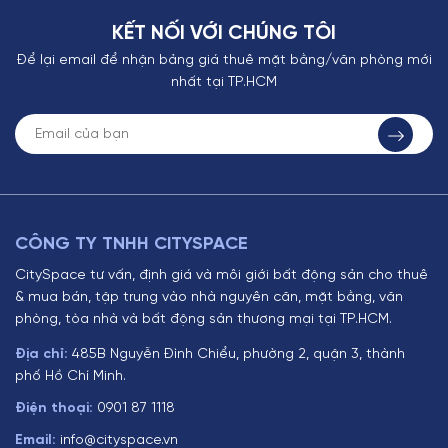
KẾT NỐI VỚI CHÚNG TÔI
Để lại email để nhận bảng giá thuê mặt bằng/văn phòng mới
nhất tại TP.HCM
CÔNG TY TNHH CITYSPACE
CitySpace tư vấn, định giá và môi giới bất động sản cho thuê
& mua bán, tập trung vào nhà nguyên căn, mặt bằng, văn
phòng, tòa nhà và bất động sản thương mại tại TP.HCM.
Địa chỉ:
485B Nguyễn Đình Chiểu, phường 2, quận 3, thành
phố Hồ Chí Minh.
Điện thoại:
0901 87 1118
Email:
info@cityspace.vn