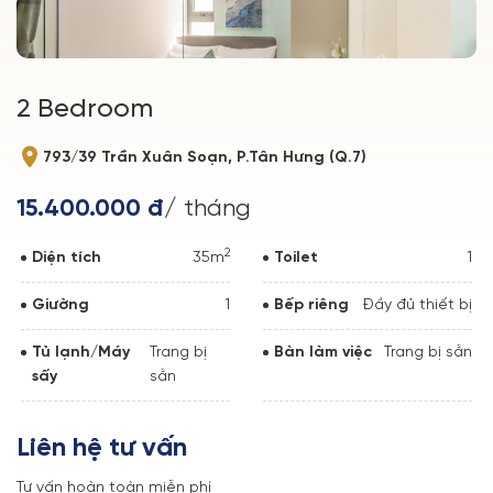
2 Bedroom
793/39 Trần Xuân Soạn, P.Tân Hưng (Q.7)
15.400.000 đ
/ tháng
2
Diện tích
35m
Toilet
1
Giường
1
Bếp riêng
Đầy đủ thiết bị
Tủ lạnh/Máy
Trang bị
Bàn làm việc
Trang bị sẵn
sấy
sẵn
Liên hệ tư vấn
Tư vấn hoàn toàn miễn phí