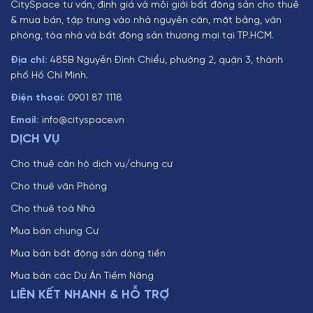
CitySpace tư vấn, định giá và môi giới bất động sản cho thuê
& mua bán, tập trung vào nhà nguyên căn, mặt bằng, văn
phòng, tòa nhà và bất động sản thương mại tại TP.HCM.
Địa chỉ:
485B Nguyễn Đình Chiểu, phường 2, quận 3, thành
phố Hồ Chí Minh.
Điện thoại:
0901 87 1118
Email:
info@cityspace.vn
DỊCH VỤ
Cho thuê căn hộ dịch vụ/chung cư
Cho thuê văn Phòng
Cho thuê toà Nhà
Mua bán chung Cư
Mua bán bất động sản dòng tiền
Mua bán các Dự Án Tiềm Năng
LIÊN KẾT NHANH & HỖ TRỢ