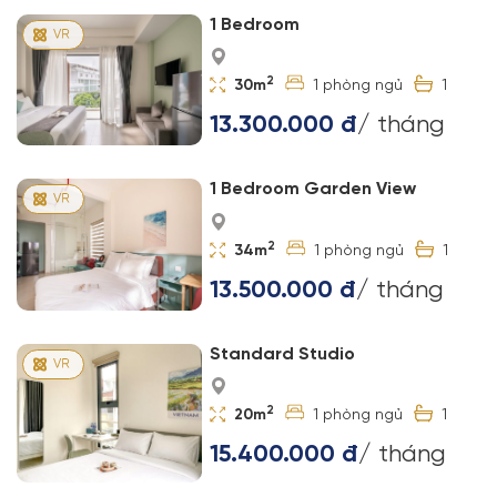
1 Bedroom
2
30m
1
1
13.300.000 đ
/ tháng
1 Bedroom Garden View
2
34m
1
1
13.500.000 đ
/ tháng
Standard Studio
2
20m
1
1
15.400.000 đ
/ tháng